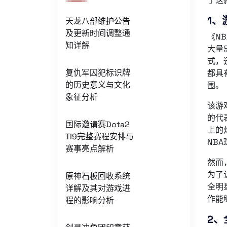
了这
1、
天龙八部维护公告
及更新时间调整通
《N
知详解
大量
式，
复仇军囚犯标识牌
都具
的历史意义与文化
围。
象征分析
该游
的代
国际邀请赛Dota2
上的
TI9完整赛程安排与
NB
赛事亮点解析
然而
为了
原神石板回收系统
全明
详解及其对游戏进
作能
程的影响分析
2、