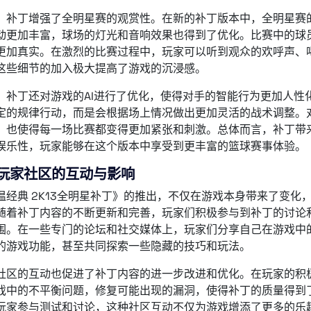
，补丁增强了全明星赛的观赏性。在新的补丁版本中，全明星赛
动更加丰富，球场的灯光和音响效果也得到了优化。比赛中的球
更加真实。在激烈的比赛过程中，玩家可以听到观众的欢呼声、
这些细节的加入极大提高了游戏的沉浸感。
，补丁还对游戏的AI进行了优化，使得对手的智能行为更加人性
定的规律行动，而是会根据场上情况做出更加灵活的战术调整。
，也使得每一场比赛都变得更加紧张和刺激。总体而言，补丁带
娱乐性，玩家能够在这个版本中享受到更丰富的篮球赛事体验。
玩家社区的互动与影响
温经典 2K13全明星补丁》的推出，不仅在游戏本身带来了变化
随着补丁内容的不断更新和完善，玩家们积极参与到补丁的讨论
围。在一些专门的论坛和社交媒体上，玩家们分享自己在游戏中
的游戏功能，甚至共同探索一些隐藏的技巧和玩法。
社区的互动也促进了补丁内容的进一步改进和优化。在玩家的积
戏中的不平衡问题，修复可能出现的漏洞，使得补丁的质量得到
玩家参与测试和讨论，这种社区互动不仅为游戏增添了更多的乐