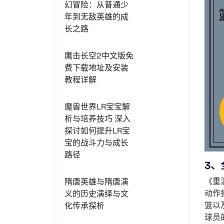
幻冒险：从普通少
年到无敌英雄的成
长之路
鹰击长空2中文版免
费下载地址及安装
教程详解
魔兽世界LR宝宝解
析与培养技巧 深入
探讨如何提升LR宝
宝的战斗力与成长
路径
3、
《重
隋唐英雄与隋唐演
动作
义的历史演绎与文
篮以
化传承探析
球员