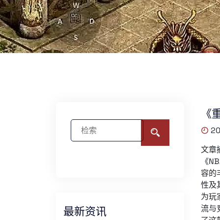
《
20
文章
《N
容的
性及
为玩
流与
最新资讯