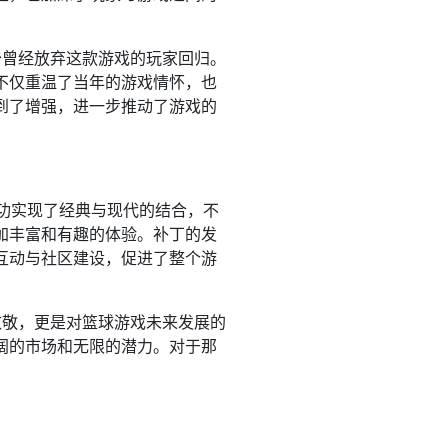
不少曾经放弃这款游戏的玩家回归。
不仅重温了当年的游戏情怀，也
到了增强，进一步推动了游戏的
》成功实现了经典与现代的结合，不
加丰富和有趣的体验。补丁的发
互动与社区建设，促进了整个游
致敬，更是对篮球游戏未来发展的
阔的市场和无限的潜力。对于那