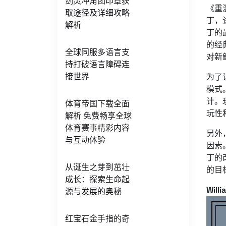
剑灵冲角团印章获
《重
取途径及详细攻略
丁，
解析
丁的
的经
全球同服多语言支
对新
持打破语言障碍连
接世界
为了
模式
计。
体育帝国下载全面
玩性
解析 免费畅享全球
体育赛事精彩内容
另外
与互动体验
因素
丁的
从诞生之芽到茁壮
的目
成长：探索生命起
Will
源与发展的奥秘
红宝石金手指的奇