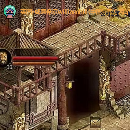
公司首页
了解