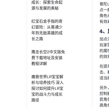
成长：探索生命起
普陀
源与发展的奥秘
点一
角色
红宝石金手指的奇
有效
幻冒险：从普通少
4、
年到无敌英雄的成
长之路
加点
玩家
的属
鹰击长空2中文版免
的效
费下载地址及安装
教程详解
在提
击、
魔兽世界LR宝宝解
适当
析与培养技巧 深入
另外
探讨如何提升LR宝
控制
宝的战斗力与成长
若角
路径
高角