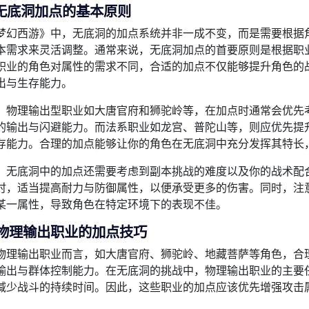
无底洞加点的基本原则
梦幻西游》中，无底洞的加点系统并非一成不变，而是需要根据
本需求来灵活调整。通常来说，无底洞加点的首要原则是根据职
职业的角色对属性的需求不同，合适的加点不仅能够提升角色的
出与生存能力。
，物理输出型职业如大唐官府和狮驼岭等，在加点时通常会优先
的输出与闪避能力。而法系职业如龙宫、普陀山等，则应优先提
存能力。合理的加点能够让你的角色在无底洞中充分发挥其特长
，无底洞中的加点还需要考虑到副本挑战的难度以及你的战术配
时，适当提高耐力与防御属性，以便承受更多的伤害。同时，注
某一属性，导致角色在特定环境下的表现不佳。
物理输出职业的加点技巧
物理输出职业而言，如大唐官府、狮驼岭、地藏菩萨等角色，合
输出与群体控制能力。在无底洞的挑战中，物理输出职业的主要
减少战斗的持续时间。因此，这些职业的加点应该优先增强攻击