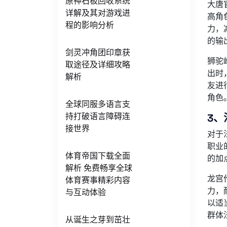
原神石板回收系统
大唐
详解及其对游戏进
高角
程的影响分析
力，
的输
剑灵冲角团印章获
狮驼
取途径及详细攻略
出时
解析
友进
角色
全球同服多语言支
持打破语言障碍连
3、
接世界
对于
职业
体育帝国下载全面
的加
解析 免费畅享全球
龙宫
体育赛事精彩内容
力，
与互动体验
以适
群体
从诞生之芽到茁壮