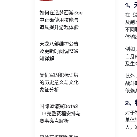
1、
如何在造梦西游3ce
在《
中正确使用技能与
及副
道具提升游戏体验
不同
体输
天龙八部维护公告
例如
及更新时间调整通
自身
知详解
及生
复仇军囚犯标识牌
此外
的历史意义与文化
战斗
象征分析
依赖
2、
国际邀请赛Dota2
对于
TI9完整赛程安排与
单体
赛事亮点解析
人，