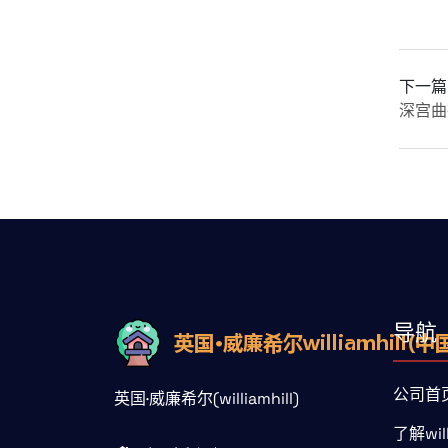
下一篇
深宫曲
导航
公司首
英国·威廉希尔(williamhill)
了解wil