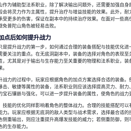
山作为辅助型法系职业，除了解决输出问题外，还需要加强自身
般会将灵力作为主属性，提升治疗与增益技能的效果。此外，耐
承受更多的伤害，保证在副本中的持续治疗效果。在面对一些高
避免普陀山角色被轻易击败。
加点后如何提升战力
只是提升战力的第一步，如何通过合理的装备搭配与技能优化进
需要关注的重点。在无底洞副本中，装备的选择对角色的表现至
性，尤其是对于输出与生存能力至关重要的物理和法系职业，装
果。
升战力的过程中，玩家应根据角色的加点方案选择合适的装备。
暴击、敏捷等属性的装备，法系职业则应该选择提高灵力、耐力
的宝石镶嵌与强化，可以进一步提升装备的属性，使角色的战力
，技能的优化同样影响着角色的整体战力。合理的技能搭配可以
能力。玩家应根据无底洞的敌人类型与战术需求，选择最合适的
色侧重输出，则应注重提升高爆发技能的威力；若侧重防御，则
色的生存能力。