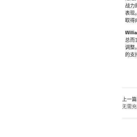
战力
表现
取得
Will
总而
调整
的支
上一篇
无需充