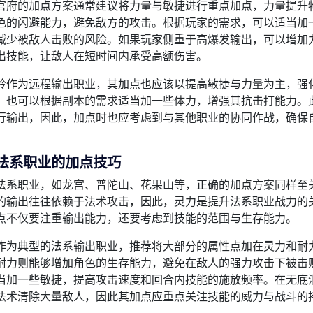
官府的加点方案通常建议将力量与敏捷进行重点加点，力量提升
色的闪避能力，避免敌方的攻击。根据玩家的需求，可以适当加
减少被敌人击败的风险。如果玩家侧重于高爆发输出，可以增加
出技能，让敌人在短时间内承受高额伤害。
岭作为远程输出职业，其加点也应该以提高敏捷与力量为主，强
，也可以根据副本的需求适当加一些体力，增强其抗击打能力。
行输出，因此，加点时也应考虑到与其他职业的协同作战，确保
。
法系职业的加点技巧
法系职业，如龙宫、普陀山、花果山等，正确的加点方案同样至
的输出往往依赖于法术攻击，因此，灵力是提升法系职业战力的
点不仅要注重输出能力，还要考虑到技能的范围与生存能力。
作为典型的法系输出职业，推荐将大部分的属性点加在灵力和耐
耐力则能够增加角色的生存能力，避免在敌人的强力攻击下被击
当加一些敏捷，提高攻击速度和回合内技能的施放频率。在无底
法术清除大量敌人，因此其加点应重点关注技能的威力与战斗的